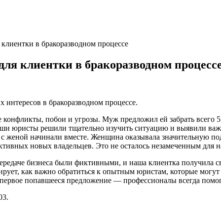
 клиентки в бракоразводном процессе
для клиентки в бракоразводном процесс
х интересов в бракоразводном процессе.
конфликты, побои и угрозы. Муж предложил ей забрать всего 5 
 наши юристы решили тщательно изучить ситуацию и выявили важ
и с женой начинали вместе. Женщина оказывала значительную по
иктивных новых владельцев. Это не осталось незамеченным для 
о передаче бизнеса были фиктивными, и наша клиентка получила
ирует, как важно обратиться к опытным юристам, которые могу
а первое попавшееся предложение — профессионалы всегда помо
03.