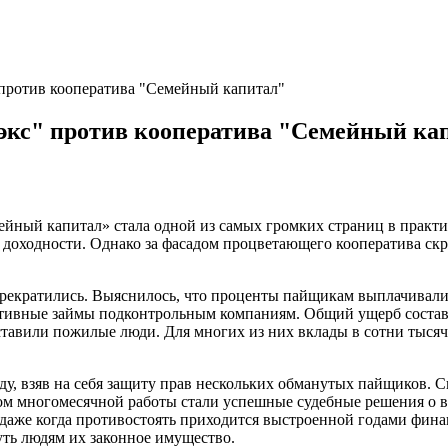
против кооператива "Семейный капитал"
экс" против кооператива "Семейный ка
ейный капитал» стала одной из самых громких страниц в практи
доходности. Однако за фасадом процветающего кооператива скр
прекратились. Выяснилось, что проценты пайщикам выплачивалис
иктивные займы подконтрольным компаниям. Общий ущерб состав
тавили пожилые люди. Для многих из них вклады в сотни тысяч
у, взяв на себя защиту прав нескольких обманутых пайщиков. С
ом многомесячной работы стали успешные судебные решения о в
 даже когда противостоять приходится выстроенной годами фина
уть людям их законное имущество.