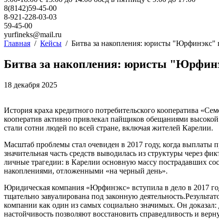
8(8142)59-45-00
8-921-228-03-03
59-45-00
yurfineks@mail.ru
Главная
/
Кейсы
/
Битва за накопления: юристы "Юрфинэкс" 
Битва за накопления: юристы "Юрфин
18 декабря 2025
История краха кредитного потребительского кооператива «Сем
кооператив активно привлекал пайщиков обещаниями высокой 
стали сотни людей по всей стране, включая жителей Карелии.
Масштаб проблемы стал очевиден в 2017 году, когда выплаты 
значительная часть средств выводилась из структуры через ф
личные трагедии: в Карелии основную массу пострадавших сос
накоплениями, отложенными «на черный день».
Юридическая компания «Юрфинэкс» вступила в дело в 2017 год
тщательно завуалирована под законную деятельность.
Результат
компании как один из самых социально значимых. Он доказал:
настойчивость позволяют восстановить справедливость и верн