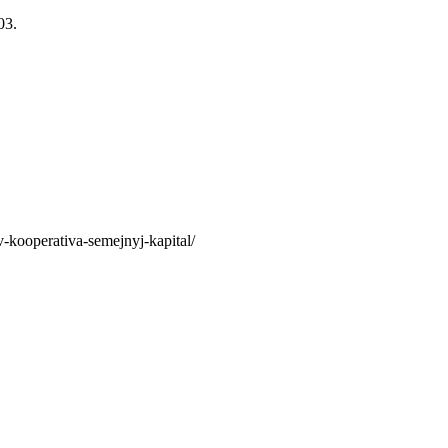
03.
tiv-kooperativa-semejnyj-kapital/